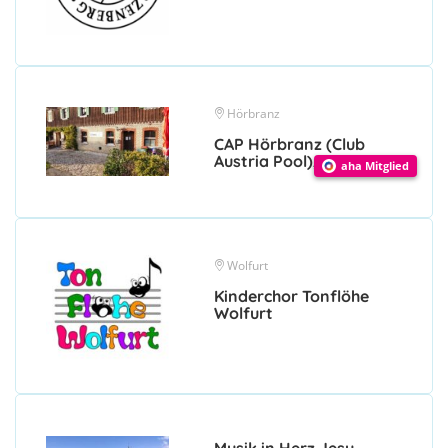
Hörbranz
CAP Hörbranz (Club
Austria Pool), Billard Club
aha Mitglied
Wolfurt
Kinderchor Tonflöhe
Wolfurt