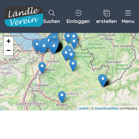
Suchen
Einloggen
erstellen
Menu
+
−
Leaflet
| ©
OpenStreetMap
contributors