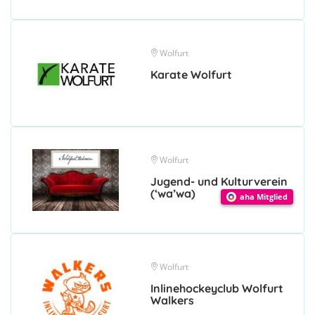
Wolfurt
Karate Wolfurt
Wolfurt
Jugend- und Kulturverein
(‘wa’wa)
aha Mitglied
Wolfurt
Inlinehockeyclub Wolfurt
Walkers