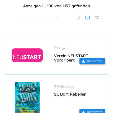
Anzeigen
1
-
100
von
1133
gefunden
Bregenz
Verein NEUSTART
Vorarlberg
Barrierefrei
Andelsbuch
SC Dart Rebellen
Barrierefrei