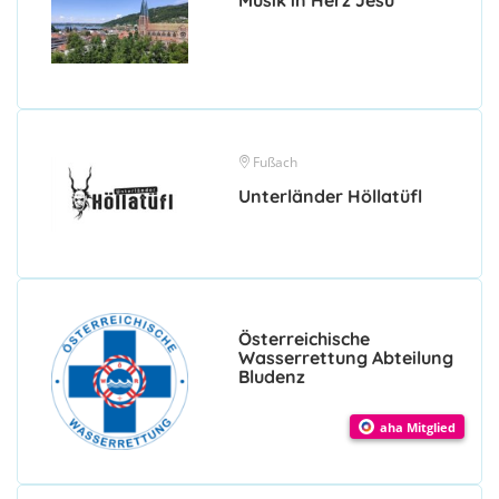
Musik in Herz Jesu
Fußach
Unterländer Höllatüfl
Österreichische
Wasserrettung Abteilung
Bludenz
aha Mitglied