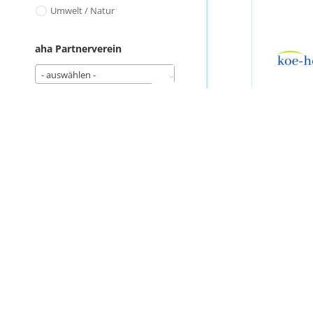
Umwelt / Natur
aha Partnerverein
- auswählen -
Barrierefrei
- auswählen -
Ges
Ort / Bezirk
Knei
Alle
Bezirk Bludenz
Disclaimer
Bezirk Bregenz
Impressum
Bezirk Dornbirn
Ges