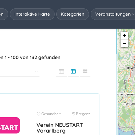
en
Interaktive Karte
Kategorien
Veranstaltungen
+
−
en
1
-
100
von
132
gefunden
Gesundheit
Bregenz
Verein NEUSTART
Vorarlberg