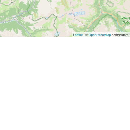
Leaflet
| ©
OpenStreetMap
contributors
Wir helfen dir:
Kontakt