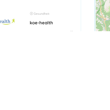
Gesundheit
koe-health
undheit
pp-Aktiv-Club Altenstadt
undheit