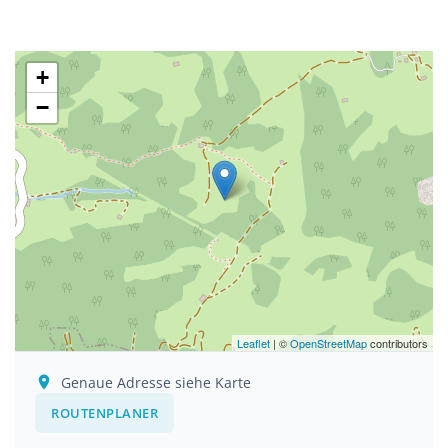
+
−
Leaflet
| ©
OpenStreetMap
contributors
Genaue Adresse siehe Karte
ROUTENPLANER