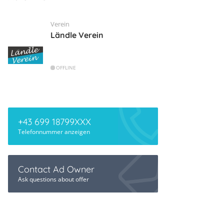
Verein
Ländle Verein
OFFLINE
+43 699 18799XXX
Telefonnummer anzeigen
Contact Ad Owner
Ask questions about offer