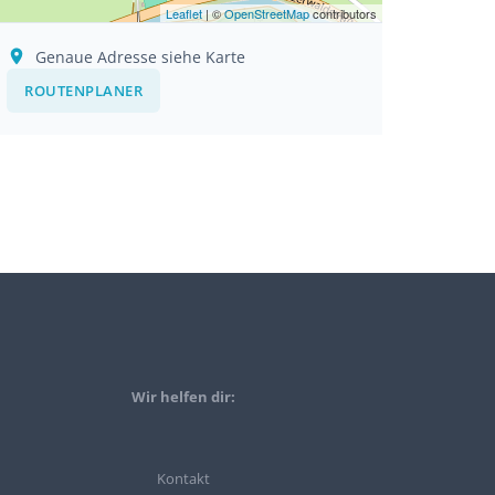
Leaflet
| ©
OpenStreetMap
contributors
Genaue Adresse siehe Karte
ROUTENPLANER
Wir helfen dir:
Kontakt