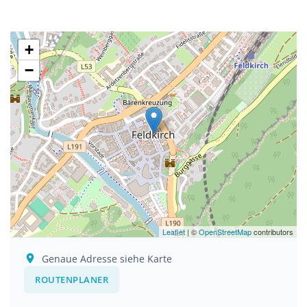
+
−
Leaflet
| ©
OpenStreetMap
contributors
Genaue Adresse siehe Karte
ROUTENPLANER