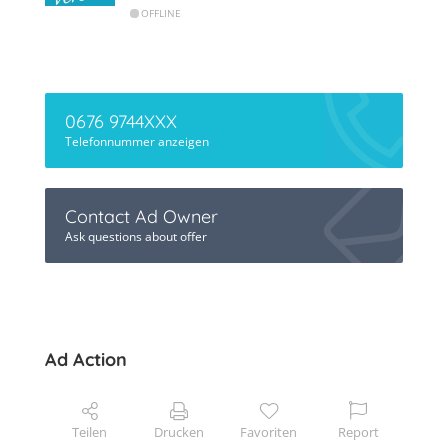
OFFLINE
0676 9744XXX
Telefonnummer anzeigen
Contact Ad Owner
Ask questions about offer
Ad Action
Teilen
Drucken
Favoriten
Report