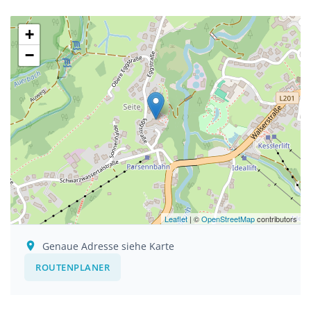
+
−
Leaflet
| ©
OpenStreetMap
contributors
Genaue Adresse siehe Karte
ROUTENPLANER