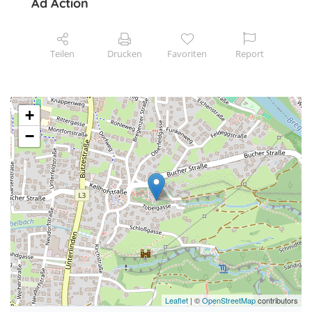
Ad Action
Teilen
Drucken
Favoriten
Report
+
−
Leaflet
| ©
OpenStreetMap
contributors