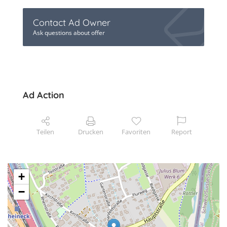
Contact Ad Owner
Ask questions about offer
Ad Action
Teilen
Drucken
Favoriten
Report
+
−