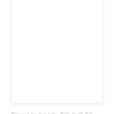
Österreich, Vorarlberg, Gaißau,
903 #11268
22