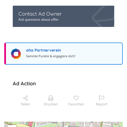
Contact Ad Owner
Ask questions about offer
aha Partnerverein
Sammle Punkte & engagiere dich!
Ad Action
Teilen
Drucken
Favoriten
Report