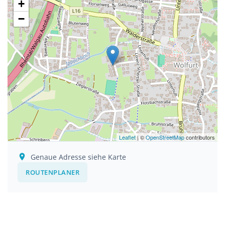
+
−
Leaflet
| ©
OpenStreetMap
contributors
Genaue Adresse siehe Karte
ROUTENPLANER