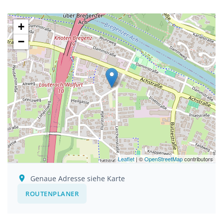
+
−
Leaflet
| ©
OpenStreetMap
contributors
Genaue Adresse siehe Karte
ROUTENPLANER