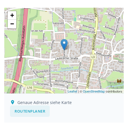
+
−
Leaflet
| ©
OpenStreetMap
contributors
Genaue Adresse siehe Karte
ROUTENPLANER