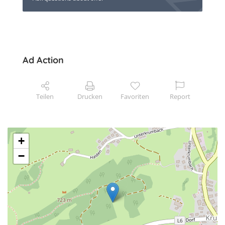
Ad Action
Teilen
Drucken
Favoriten
Report
+
−