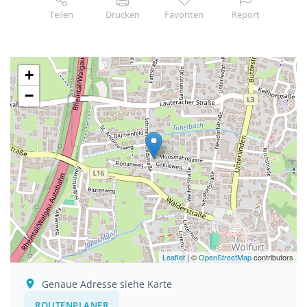
Teilen
Drucken
Favoriten
Report
+
−
Leaflet
| ©
OpenStreetMap
contributors
Genaue Adresse siehe Karte
ROUTENPLANER