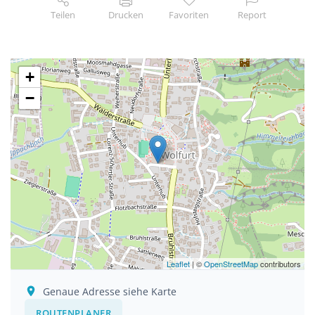
Teilen
Drucken
Favoriten
Report
+
−
Leaflet
| ©
OpenStreetMap
contributors
Genaue Adresse siehe Karte
ROUTENPLANER