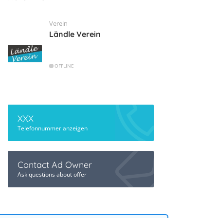
Verein
Ländle Verein
OFFLINE
XXX
Telefonnummer anzeigen
Contact Ad Owner
Ask questions about offer