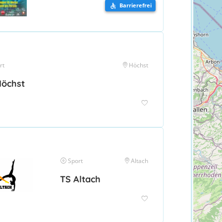
Barrierefrei
rt
Höchst
Höchst
Sport
Altach
TS Altach