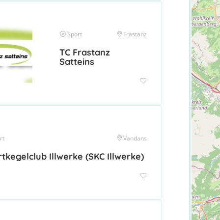
Sport
Frastanz
TC Frastanz
Satteins
rt
Vandans
tkegelclub Illwerke (SKC Illwerke)