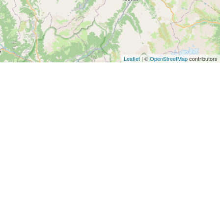
Leaflet
| ©
OpenStreetMap
contributors
Wir helfen dir:
Kontakt