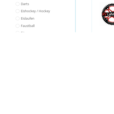
Darts
Eishockey / Hockey
Eislaufen
Faustball
Fitness
Fußball
Golf
Handball
Kampfsport
Kegeln
Klettern / Bouldern
Laufsport
Radball
Disclaimer
Radsport
Schwimmen
Impressum
Selbstverteidigung