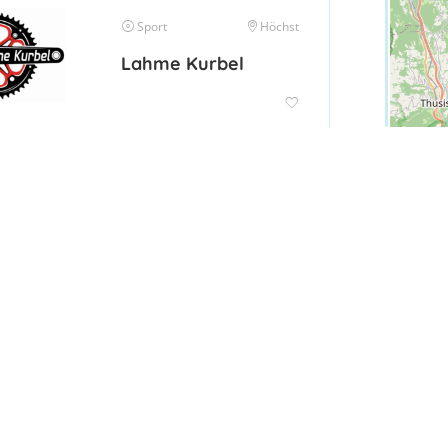
Sport
Höchst
Lahme Kurbel
Sport
Bludesch
Ackersportverein –
Ackerparty
Sport