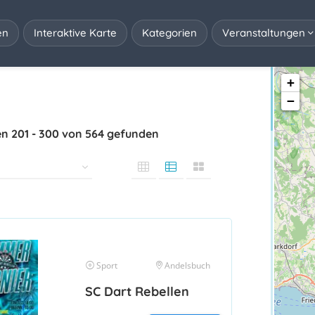
en
Interaktive Karte
Kategorien
Veranstaltungen
+
−
en
201
-
300
von
564
gefunden
Sport
Andelsbuch
SC Dart Rebellen