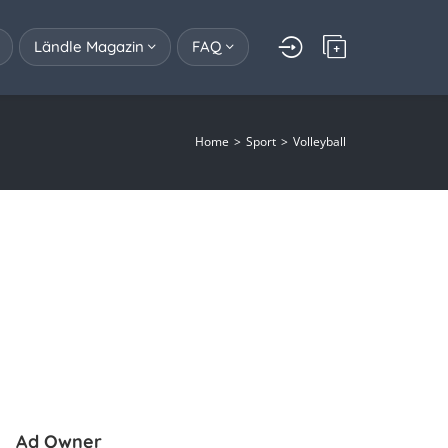
Ländle Magazin
FAQ
Home
Sport
Volleyball
Ad Owner