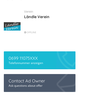
Verein
Ländle Verein
OFFLINE
0699 11075XXX
Telefonnummer anzeigen
Contact Ad Owner
Ask questions about offer