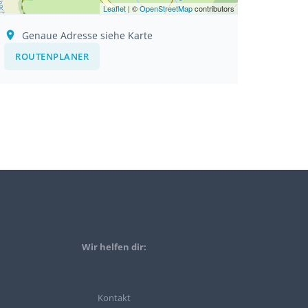
Leaflet
| ©
OpenStreetMap
contributors
Genaue Adresse siehe Karte
ROUTENPLANER
Wir helfen dir:
Kontakt