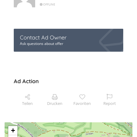
OFFLINE
Contact Ad Owner
Ask questions about offer
Ad Action
Teilen
Drucken
Favoriten
Report
+