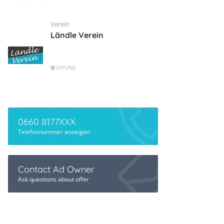
Verein
Ländle Verein
OFFLINE
0660 8177XXX
Telefonnummer anzeigen
Contact Ad Owner
Ask questions about offer