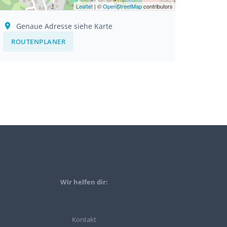
Leaflet
| ©
OpenStreetMap
contributors
Genaue Adresse siehe Karte
ROUTENPLANER
Wir helfen dir:
Kontakt