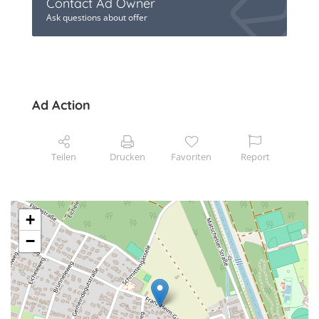
Contact Ad Owner
Ask questions about offer
Ad Action
Teilen
Drucken
Favoriten
Report
+
−