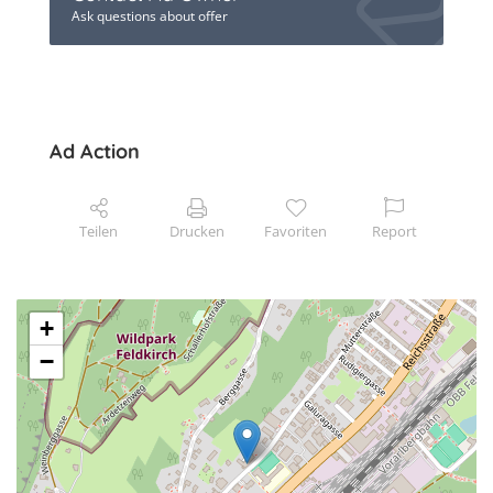
Ask questions about offer
Ad Action
Teilen
Drucken
Favoriten
Report
+
−