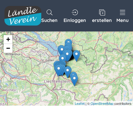
Suchen
Einloggen
erstellen
Menu
+
−
Leaflet
| ©
OpenStreetMap
contributors