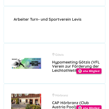
Arbeiter Turn- und Sportverein Levis
Götzis
Hypomeeting Götzis (VFL
Verein zur Förderung der
Leichtathletik)
aha Mitglied
Hörbranz
CAP Hörbranz (Club
Austria Pool), Billard Club
aha Mitglied