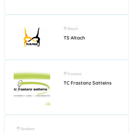
Altach
TS Altach
Frastanz
TC Frastanz Satteins
Vandans