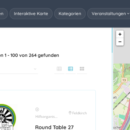
en
Interaktive Karte
Kategorien
Veranstaltungen
+
−
en
1
-
100
von
264
gefunden
Feldkirch
Hilfsorganisationen
Round Table 27