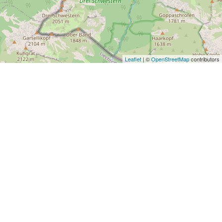
Leaflet
| ©
OpenStreetMap
contributors
Wir helfen dir:
Kontakt