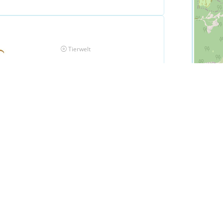
Tierwelt
Wildpark Feldkirch
eressensgemeinschaft
elstube – Kunst- und Kulturraum
 Begeisterung