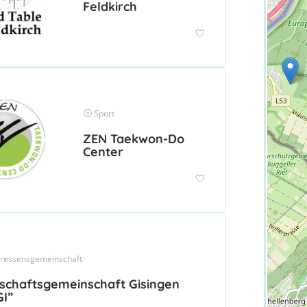
Feldkirch
Sport
ZEN Taekwon-Do
Center
eressensgemeinschaft
tschaftsgemeinschaft Gisingen
GI”