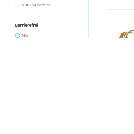
Nur aha Partner
Barrierefrei
Alle
Nur Barrierefrei
Ort / Bezirk
Alle
Int
Bezirk Bludenz
Wex
Bezirk Bregenz
für
Bezirk Dornbirn
Disclaimer
Bezirk Feldkirch
Impressum
Altach