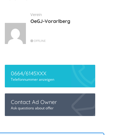
Verein
OeGJ-Vorarlberg
OFFLINE
0664/6145XXX
Telefonnummer anzeigen
Contact Ad Owner
Ask questions about offer