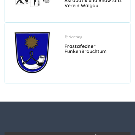
Akrobatik und Showtanz
Verein Walgau
Nenzing
Frastafedner
FunkenBrauchtum