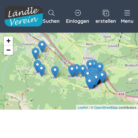
Suchen
Einloggen
erstellen
Menu
+
−
Leaflet
| ©
OpenStreetMap
contributors