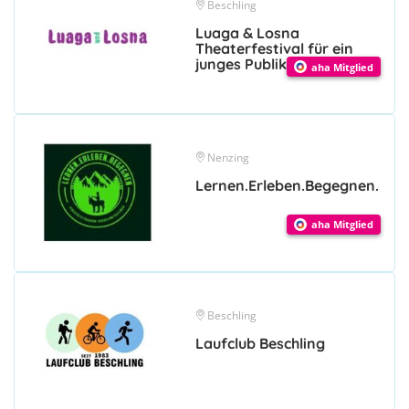
Beschling
Luaga & Losna
Theaterfestival für ein
junges Publikum
aha Mitglied
Nenzing
Lernen.Erleben.Begegnen.
aha Mitglied
Beschling
Laufclub Beschling