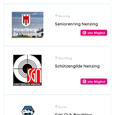
Nenzing
Seniorenring Nenzing
aha Mitglied
Beschling
Schützengilde Nenzing
aha Mitglied
Gurtis
Schi Club Beschling