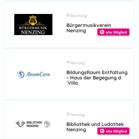
Beschling
Bürgermusikverein
Nenzing
aha Mitglied
Nenzing
BildungsRaum Entfaltung
– Haus der Begegung d
´Villa
Nenzing
Bibliothek und Ludothek
Nenzing
aha Mitglied