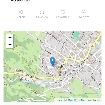
Teilen
Drucken
Favoriten
Report
+
−
Leaflet
| ©
OpenStreetMap
contributors