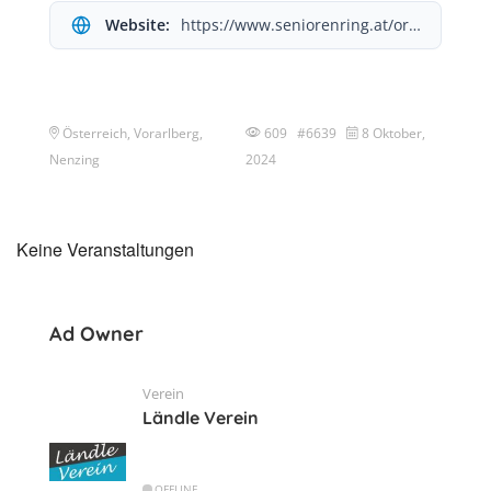
Website:
https://www.seniorenring.at/ortsobleute/
Österreich, Vorarlberg,
609 #6639
8 Oktober,
Nenzing
2024
Keine Veranstaltungen
Ad Owner
Verein
Ländle Verein
OFFLINE