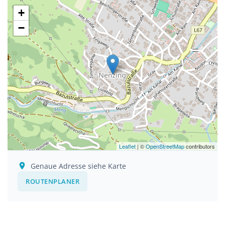
+
−
Leaflet
| ©
OpenStreetMap
contributors
Genaue Adresse siehe Karte
ROUTENPLANER