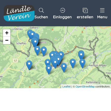
Suchen
Einloggen
erstellen
Menu
+
−
Leaflet
| ©
OpenStreetMap
contributors