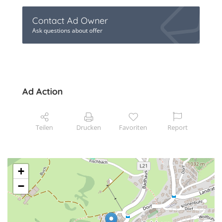
Contact Ad Owner
Ask questions about offer
Ad Action
Teilen
Drucken
Favoriten
Report
+
−