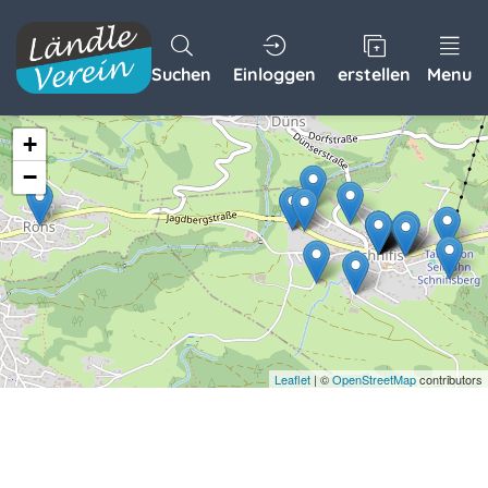
Suchen
Einloggen
erstellen
Menu
+
−
Leaflet
| ©
OpenStreetMap
contributors