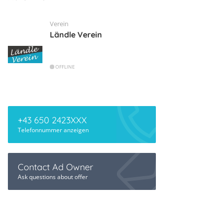
Verein
Ländle Verein
OFFLINE
+43 650 2423XXX
Telefonnummer anzeigen
Contact Ad Owner
Ask questions about offer