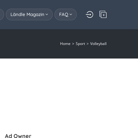
Ländle Magazin
FAQ
Home
Sport
Volleyball
Ad Owner