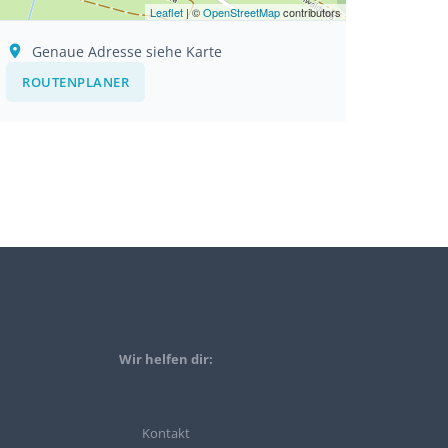
Leaflet
| ©
OpenStreetMap
contributors
Genaue Adresse siehe Karte
ROUTENPLANER
Wir helfen dir:
Kontakt