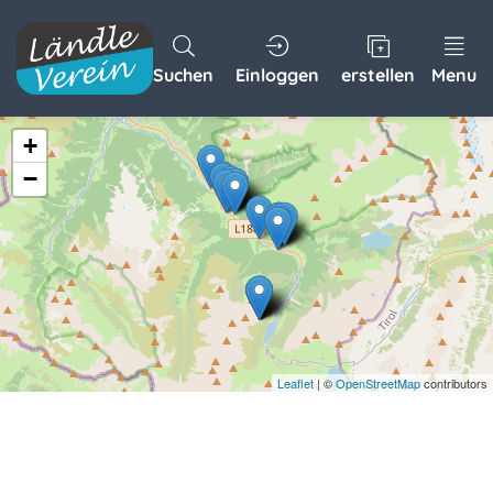
Suchen
Einloggen
erstellen
Menu
+
−
Leaflet
| ©
OpenStreetMap
contributors