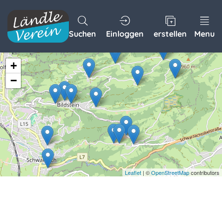
Suchen
Einloggen
erstellen
Menu
+
−
Leaflet
| ©
OpenStreetMap
contributors