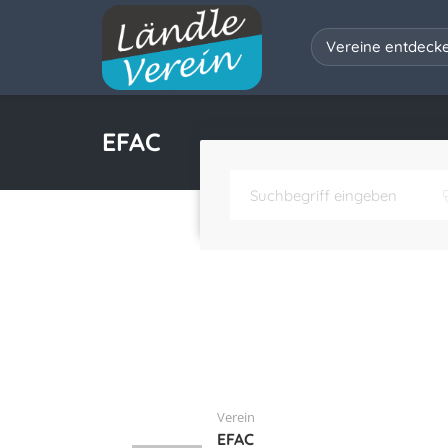
Vereine entdeck
EFAC
Verein
EFAC