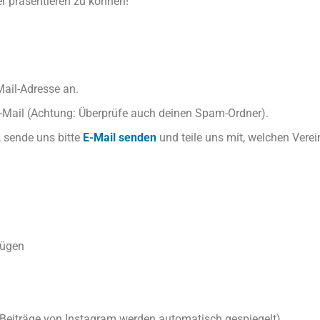
er präsentieren zu können!
Mail-Adresse an.
E-Mail (Achtung: Überprüfe auch deinen Spam-Ordner).
, sende uns bitte
E-Mail senden
und teile uns mit, welchen Vere
fügen
 Beiträge von Instagram werden automatisch gespiegelt)