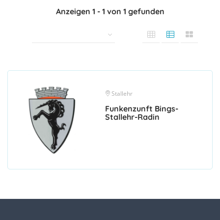
Anzeigen
1
-
1
von
1
gefunden
Stallehr
Funkenzunft Bings-
Stallehr-Radin