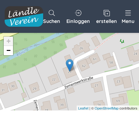
Suchen
Einloggen
erstellen
Menu
+
−
Leaflet
| ©
OpenStreetMap
contributors