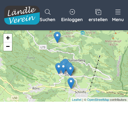
Suchen
Einloggen
erstellen
Menu
+
−
Leaflet
| ©
OpenStreetMap
contributors