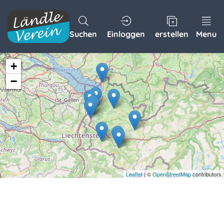
Suchen
Einloggen
erstellen
Menu
+
−
Leaflet
| ©
OpenStreetMap
contributors