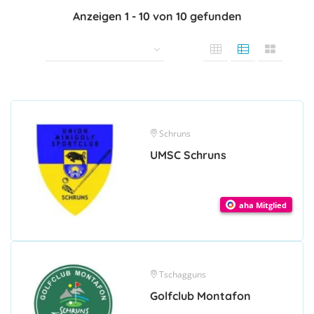
Anzeigen
1
-
10
von
10
gefunden
Schruns
UMSC Schruns
aha Mitglied
Tschagguns
Golfclub Montafon