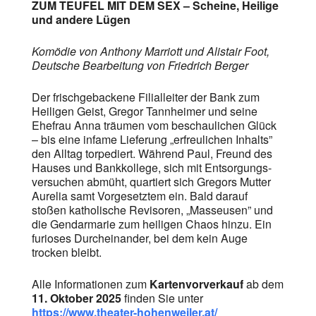
ZUM TEUFEL MIT DEM SEX – Scheine, Heilige
und andere Lügen
Komödie von Anthony Marriott und Alistair Foot,
Deutsche Bearbeitung von Friedrich Berger
Der frischgebackene Filialleiter der Bank zum
Heiligen Geist, Gregor Tannheimer und seine
Ehefrau Anna träumen vom beschaulichen Glück
– bis eine infame Lieferung „erfreulichen Inhalts”
den Alltag torpediert. Während Paul, Freund des
Hauses und Bankkollege, sich mit Entsorgungs­
versuchen abmüht, quartiert sich Gregors Mutter
Aurelia samt Vorgesetztem ein. Bald darauf
stoßen katholische Revisoren, „Masseusen” und
die Gendarmarie zum heiligen Chaos hinzu. Ein
furioses Durcheinander, bei dem kein Auge
trocken bleibt.
Alle Informationen zum
Kartenvorverkauf
ab dem
11. Oktober 2025
finden Sie unter
https://www.theater-hohenweiler.at/