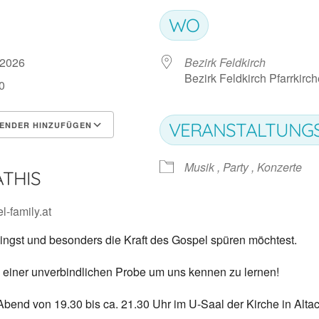
WO
 2026
Bezirk Feldkirch
Bezirk Feldkirch Pfarrkirc
0
VERANSTALTUNG
ENDER HINZUFÜGEN
rladen
Google Kalender
Musik , Party , Konzerte
THIS
l-family.at
ngst und besonders die Kraft des Gospel spüren möchtest.
 einer unverbindlichen Probe um uns kennen zu lernen!
bend von 19.30 bis ca. 21.30 Uhr im U-Saal der Kirche in Altac