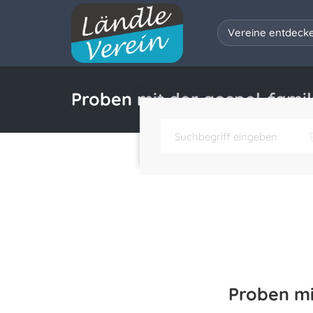
Vereine entdeck
Proben mit der gospel-fami
Proben mi