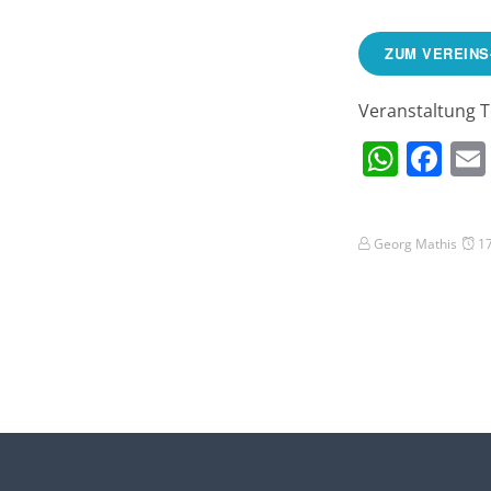
ZUM VEREINS
Veranstaltung T
What
Fa
Georg Mathis
17