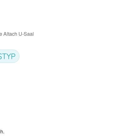
he Altach U-Saal
STYP
iCalendar
Office 365
h.