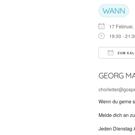
WANN
17 Februar,
19:30 - 21:3
ZUM KAL
ICS herunte
GEORG MA
chorleiter@gospe
Wenn du gerne si
Melde dich an zu
Jeden Dienstag A