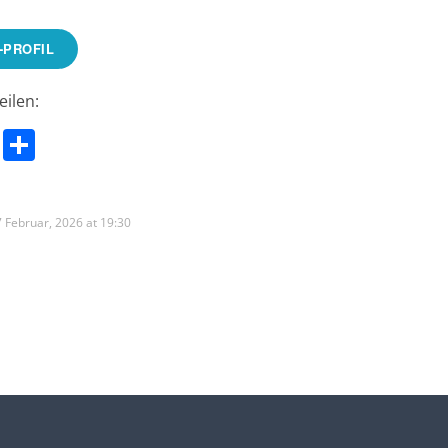
-PROFIL
eilen:
sApp
cebook
Email
Teilen
 Februar, 2026 at 19:30