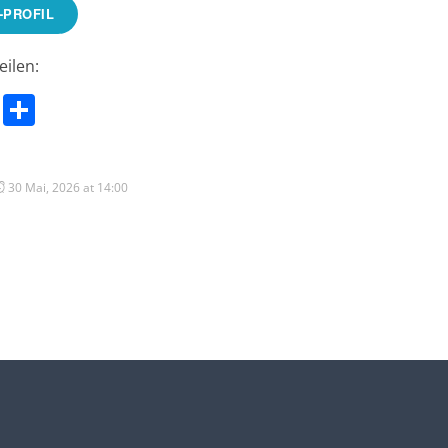
-PROFIL
eilen:
sApp
cebook
Email
Teilen
30 Mai, 2026 at 14:00