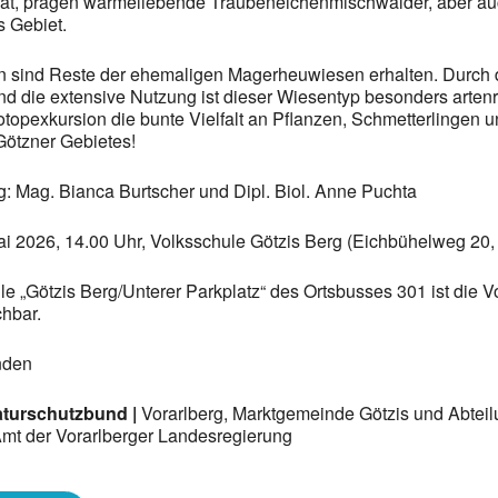
ät, prägen wärmeliebende Traubeneichenmischwälder, aber au
s Gebiet.
n sind Reste der ehemaligen Magerheuwiesen erhalten. Durch 
nd die extensive Nutzung ist dieser Wiesentyp besonders artenr
iotopexkursion die bunte Vielfalt an Pflanzen, Schmetterlingen 
Götzner Gebietes!
g: Mag. Bianca Burtscher und Dipl. Biol. Anne Puchta
Mai 2026, 14.00 Uhr, Volksschule Götzis Berg (Eichbühelweg 20,
le „Götzis Berg/Unterer Parkplatz“ des Ortsbusses 301 ist die V
chbar.
unden
aturschutzbund |
Vorarlberg, Marktgemeinde Götzis und Abtei
mt der Vorarlberger Landesregierung