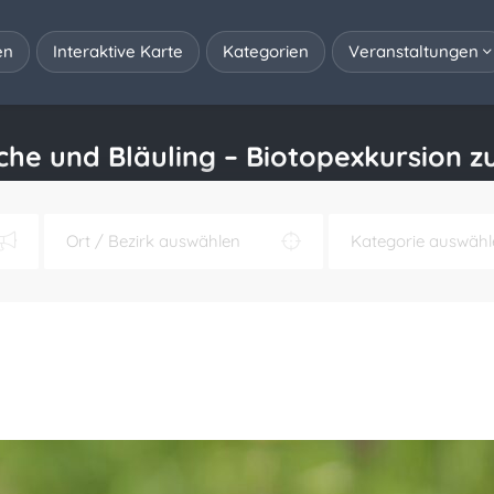
en
Interaktive Karte
Kategorien
Veranstaltungen
che und Bläuling – Biotopexkursion z
iotopexkursion zum Eichbühel