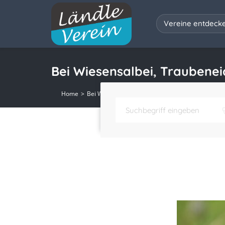
Vereine entdeck
Bei Wiesensalbei, Traubenei
Home
Bei Wiesensalbei, Traubeneiche und Bläuling – B