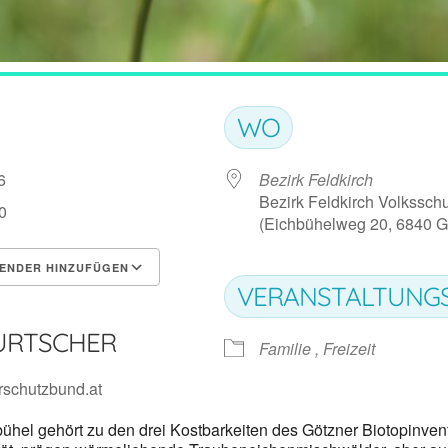
WO
6
Bezirk Feldkirch
Bezirk Feldkirch Volkssch
0
(Eichbühelweg 20, 6840 G
ENDER HINZUFÜGEN
VERANSTALTUNG
rladen
Google Kalender
URTSCHER
Familie , Freizeit
rschutzbund.at
ühel gehört zu den drei Kostbarkeiten des Götzner Biotopinven