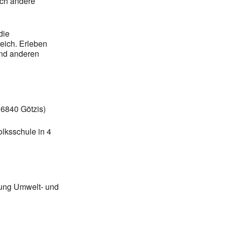
ch andere
die
eich. Erleben
und anderen
 6840 Götzis)
olksschule in 4
lung Umwelt- und