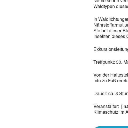
Name schon verr
Waldtypen diese
In Waldlichtunge
Nährstoffarmut u
Sie bei dieser B
Insekten dieses 
Exkursionsleitun
Treffpunkt: 30. 
Von der Haltestel
min zu Fuß errei
Dauer: ca. 3 St
Veranstalter:
| n
Klimaschutz im A