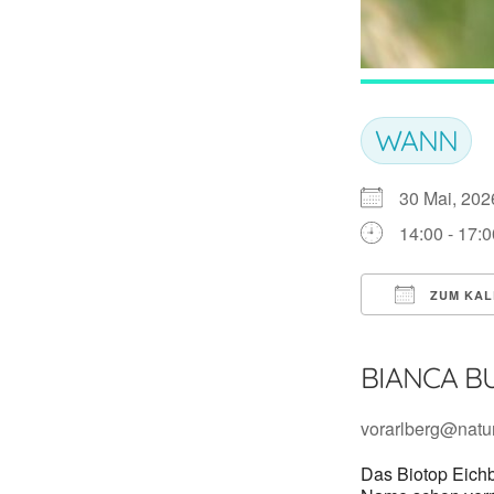
WANN
30 Mai, 202
14:00 - 17:0
ZUM KAL
ICS herunte
BIANCA B
vorarlberg@natu
Das Biotop Eichb