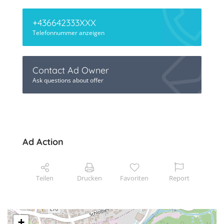
+436642333XXX
Telefonnummer anzeigen
Contact Ad Owner
Ask questions about offer
Ad Action
Teilen
Drucken
Favoriten
Report
+