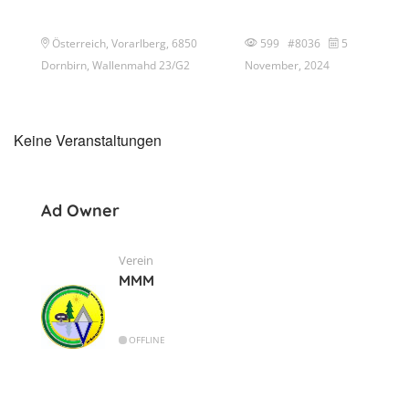
Österreich, Vorarlberg, 6850
599 #8036
5
Dornbirn, Wallenmahd 23/G2
November, 2024
Keine Veranstaltungen
Ad Owner
Verein
MMM
OFFLINE