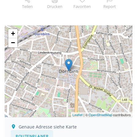
Teilen
Drucken
Favoriten
Report
+
−
Leaflet
| ©
OpenStreetMap
contributors
Genaue Adresse siehe Karte
ROUTENPLANER