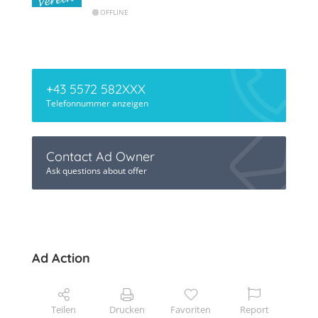
OFFLINE
+43 5572 582XXX
Telefonnummer anzeigen
Contact Ad Owner
Ask questions about offer
Ad Action
Teilen
Drucken
Favoriten
Report