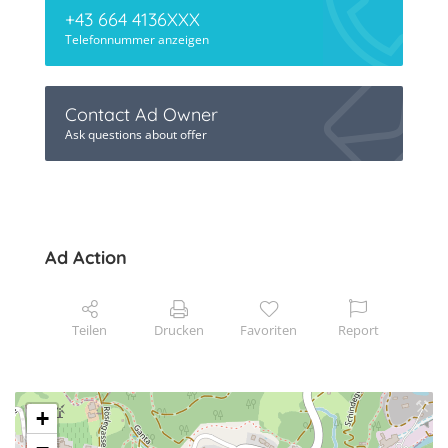
+43 664 4136XXX
Telefonnummer anzeigen
Contact Ad Owner
Ask questions about offer
Ad Action
Teilen
Drucken
Favoriten
Report
+