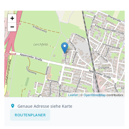
+
−
Leaflet
| ©
OpenStreetMap
contributors
Genaue Adresse siehe Karte
ROUTENPLANER