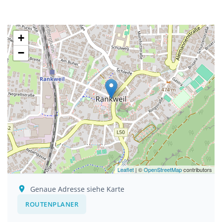
+
−
Leaflet
| ©
OpenStreetMap
contributors
Genaue Adresse siehe Karte
ROUTENPLANER