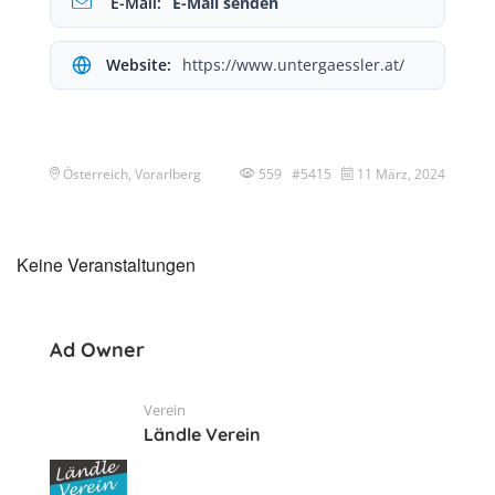
E-Mail:
E-Mail senden
Website:
https://www.untergaessler.at/
Österreich, Vorarlberg
559 #5415
11 März, 2024
Keine Veranstaltungen
Ad Owner
Verein
Ländle Verein