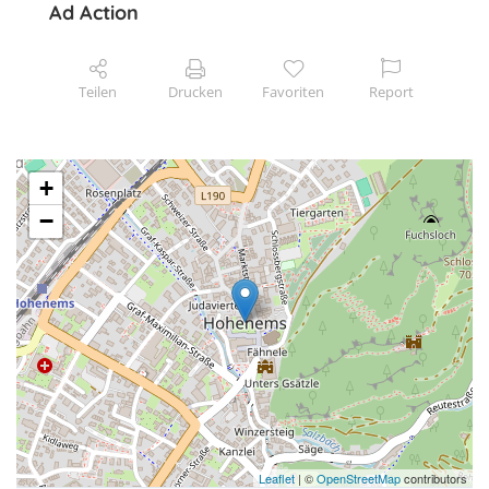
Ad Action
Teilen
Drucken
Favoriten
Report
+
−
Leaflet
| ©
OpenStreetMap
contributors