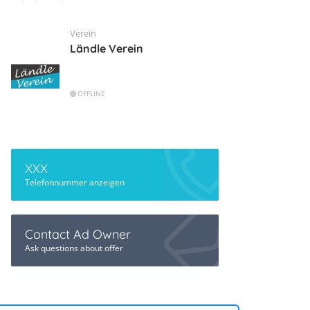
Verein
Ländle Verein
OFFLINE
XXX
Telefonnummer anzeigen
Contact Ad Owner
Ask questions about offer